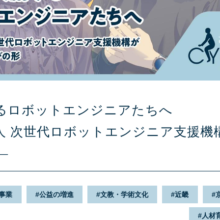
るロボットエンジニアたちへ
人 次世代ロボットエンジニア支援機
―
事業
公益の増進
文教・学術文化
近畿
人材