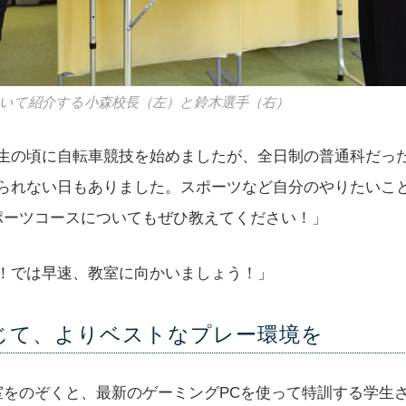
いて紹介する小森校長（左）と鈴木選手（右）
生の頃に自転車競技を始めましたが、全日制の普通科だっ
られない日もありました。スポーツなど自分のやりたいこ
ポーツコースについてもぜひ教えてください！」
！では早速、教室に向かいましょう！」
じて、よりベストなプレー環境を
室をのぞくと、最新のゲーミングPCを使って特訓する学生