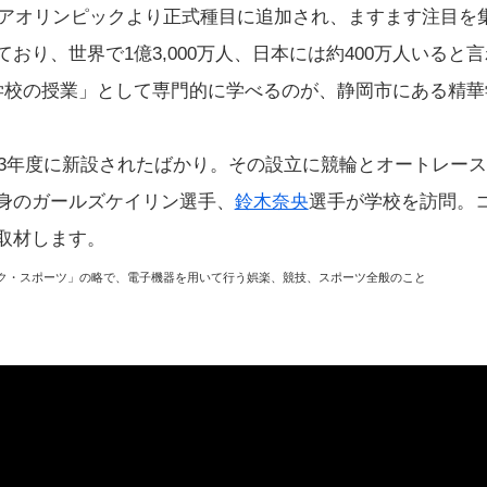
ラビアオリンピックより正式種目に追加され、ますます注目を
おり、世界で1億3,000万人、日本には約400万人いると
学校の授業」として専門的に学べるのが、静岡市にある精華
023年度に新設されたばかり。その設立に競輪とオートレー
身のガールズケイリン選手、
鈴木奈央
選手が学校を訪問。
取材します。
ク・スポーツ」の略で、電子機器を用いて行う娯楽、競技、スポーツ全般のこと