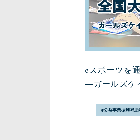
eスポーツを
―ガールズケ
公益事業振興補助