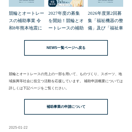
競輪とオートレー
2027年度の募集
2026年度第2回募
スの補助事業 令
を開始！競輪とオ
集「福祉機器の整
和8年熊本地震に
ートレースの補助
備」及び「福祉車
よる緊急支援の募
事業
両の整備」の申請
集開始について
受付を開始しまし
NEWS一覧ページへ戻る
た。
競輪とオートレースの売上の一部を用いて、
ものづくり、スポーツ、地
域振興等社会に役立つ活動を応援しています。
補助申請概要については
詳しくは下記ページをご覧ください。
補助事業の申請について
2025-01-22