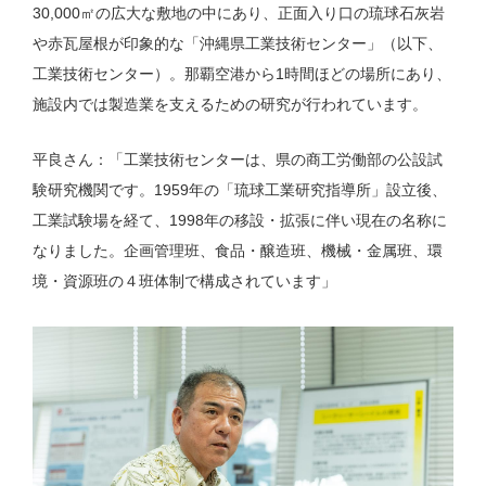
30,000㎡の広大な敷地の中にあり、正面入り口の琉球石灰岩
や赤瓦屋根が印象的な「沖縄県工業技術センター」（以下、
工業技術センター）。那覇空港から1時間ほどの場所にあり、
施設内では製造業を支えるための研究が行われています。
平良さん：「工業技術センターは、県の商工労働部の公設試
験研究機関です。1959年の「琉球工業研究指導所」設立後、
工業試験場を経て、1998年の移設・拡張に伴い現在の名称に
なりました。企画管理班、食品・醸造班、機械・金属班、環
境・資源班の４班体制で構成されています」