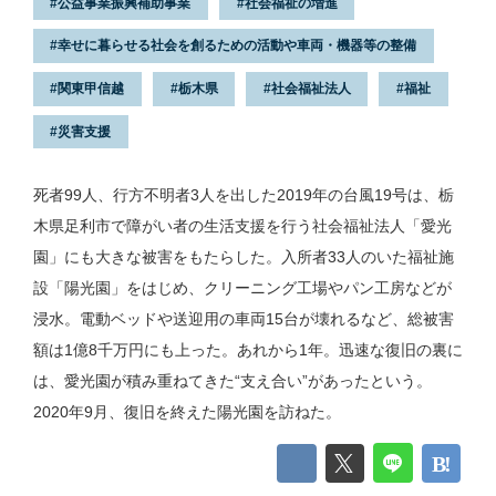
公益事業振興補助事業
社会福祉の増進
幸せに暮らせる社会を創るための活動や車両・機器等の整備
関東甲信越
栃木県
社会福祉法人
福祉
災害支援
死者99人、行方不明者3人を出した2019年の台風19号は、栃
木県足利市で障がい者の生活支援を行う社会福祉法人「愛光
園」にも大きな被害をもたらした。入所者33人のいた福祉施
設「陽光園」をはじめ、クリーニング工場やパン工房などが
浸水。電動ベッドや送迎用の車両15台が壊れるなど、総被害
額は1億8千万円にも上った。あれから1年。迅速な復旧の裏に
は、愛光園が積み重ねてきた“支え合い”があったという。
2020年9月、復旧を終えた陽光園を訪ねた。