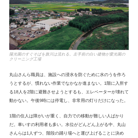
陽光園のすぐそばを旗川は流れる。左手前の白い建物が愛光園の
クリーニング工場
丸山さんら職員は、施設への浸水を防ぐために水のうを作ろ
うとするが、慣れない作業でなかなか進まない。1階に入所す
る18人を2階に避難させようとするも、エレベーターが壊れて
動かない。午後9時には停電し、非常用の灯りだけになった。
1階の住人は障がいが重く、自力での移動が難しい人ばかり
だ。車いすの利用者も多い。水位がどんどん上がる中、丸山
さんらは1人ずつ、階段の踊り場へと運び上げることに決め