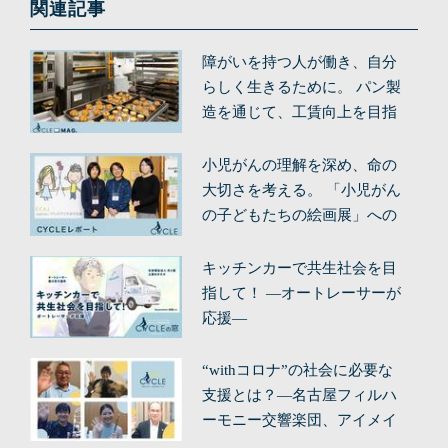
関連記事
障がいを持つ人が働き、自分
らしく生きるために。 パン製
造を通じて、工賃向上を目指
す。
小児がんの理解を深め、命の
大切さを考える。 「小児がん
の子どもたちの絵画展」への
想い
キッチンカーで共生社会を目
指して！ ―オートレーサーが
応援―
“withコロナ”の社会に必要な
支援とは？—名古屋フィルハ
ーモニー交響楽団、アイメイ
ト協会