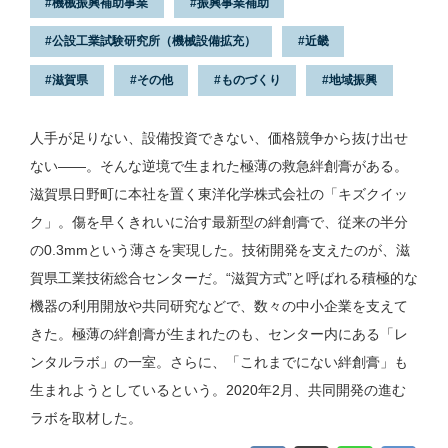
機械振興補助事業
振興事業補助
公設工業試験研究所（機械設備拡充）
近畿
滋賀県
その他
ものづくり
地域振興
人手が足りない、設備投資できない、価格競争から抜け出せ
ない——。そんな逆境で生まれた極薄の救急絆創膏がある。
滋賀県日野町に本社を置く東洋化学株式会社の「キズクイッ
ク」。傷を早くきれいに治す最新型の絆創膏で、従来の半分
の0.3mmという薄さを実現した。技術開発を支えたのが、滋
賀県工業技術総合センターだ。“滋賀方式”と呼ばれる積極的な
機器の利用開放や共同研究などで、数々の中小企業を支えて
きた。極薄の絆創膏が生まれたのも、センター内にある「レ
ンタルラボ」の一室。さらに、「これまでにない絆創膏」も
生まれようとしているという。2020年2月、共同開発の進む
ラボを取材した。