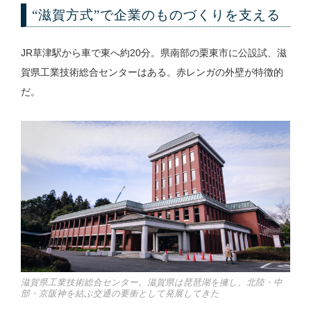
“滋賀方式”で企業のものづくりを支える
JR草津駅から車で東へ約20分。県南部の栗東市に公設試、滋
賀県工業技術総合センターはある。赤レンガの外壁が特徴的
だ。
滋賀県工業技術総合センター。滋賀県は琵琶湖を擁し、北陸・中
部・京阪神を結ぶ交通の要衝として発展してきた