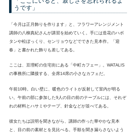
「ここにいると、寂しさを忘れられるよ
うです」
「今月は正月飾りを作ります」と、フラワーアレンジメント
講師の八柳真紀さんが講習を始めていく。手には造花のハボ
タンや松ぼっくり、センリョウなどでできた見本作。「迎
春」と書かれた飾りも差してある。
ここは、亘理町の住宅街にある「中町カフェー」。WATALIS
の事務所に隣接する、全席14席の小さなカフェだ。
午前10時。白い壁に、暖色のライトが反射して室内が明る
い。午前の部に参加した9人の目の前のテーブルには、それぞ
れの材料とハサミやテープ、針金などが並べてある。
彼女たちは説明を聞きながら、講師の作った華やかな見本
と、目の前の素材とを見比べる。手順を聞き漏らさないよう