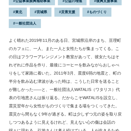
公益事業振興補助事業
公益の増進
復興支援事業
東北
宮城県
災害支援
ものづくり
一般社団法人
よく晴れた2019年11月のある日、宮城県沿岸のまち、亘理町
のカフェに、一人、また一人と女性たちが集まってくる。こ
の日はフラワーアレンジメント教室があって、彼女たちはそ
れぞれに作品を作り、最後にコーヒーを飲みながらおしゃべ
りをして家路に着いた。2011年3月、震度6弱の地震と、町の
半分を飲み込む津波があった時は、こうした日常を送ること
が難しかった——と、一般社団法人WATALIS（ワタリス）代
表の引地恵さんは振り返る。だからこそWATALISを設立し、
震災翌年から女性がものづくりで集まる場をつくってきた。
震災から間もなく9年が過ぎる。町は少しずつ元の姿を取り戻
しつつあるように見えるけれど、見えない心の傷は会話の
端々に現れる。引地さんは考え続けている。人が生きるため