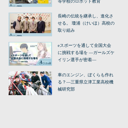
等学校のロボット教育
長崎の伝統を継承し、進化さ
せる。 瓊浦（けいほ）高校の
取り組み
eスポーツを通して全国大会
に挑戦する場を ―ガールズケ
イリン選手が密着―
車のエンジン、ぼくらも作れ
る？—三重県立津工業高校機
械研究部