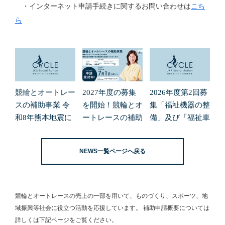
・インターネット申請手続きに関するお問い合わせは
こち
ら
競輪とオートレー
2027年度の募集
2026年度第2回募
スの補助事業 令
を開始！競輪とオ
集「福祉機器の整
和8年熊本地震に
ートレースの補助
備」及び「福祉車
よる緊急支援の募
事業
両の整備」の申請
集開始について
受付を開始しまし
NEWS一覧ページへ戻る
た。
競輪とオートレースの売上の一部を用いて、
ものづくり、スポーツ、地
域振興等社会に役立つ活動を応援しています。
補助申請概要については
詳しくは下記ページをご覧ください。