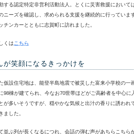
動する認定特定非営利活動法人。とくに災害救援において
のニーズを確認し、求められる支援を継続的に行っていま
ッチンカーとともに志賀町に訪れました。
しくは
こちら
んが笑顔になるきっかけを
た仮設住宅地は、能登半島地震で被災した富来小学校の一
に98棟が建てられ、今なお70世帯ほどがご高齢者を中心に
とが多いそうですが、穏やかな気候と出汁の香りに誘われ
きました。
て並ぶ列が長くなるにつれ、会話の弾む声があちらこちら