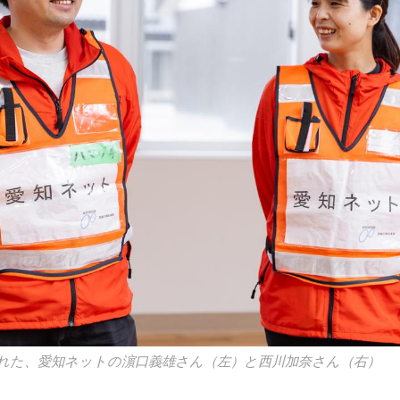
れた、愛知ネットの濵口義雄さん（左）と西川加奈さん（右）