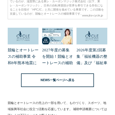
ているのが、滋賀県にある東レ・カーボンマジック株式会社（以下、東
レ・カーボンマジック）。日本の自転車競技が世界を牽引できる存在にな
ることを目指す「HPCJC」と共に開発を進めている事業です。この活動を
支援しているのが、競輪とオートレースの補助事業です。
www.jka-cycle.jp
競輪とオートレー
2027年度の募集
2026年度第2回募
スの補助事業 令
を開始！競輪とオ
集「福祉機器の整
和8年熊本地震に
ートレースの補助
備」及び「福祉車
よる緊急支援の募
事業
両の整備」の申請
集開始について
受付を開始しまし
NEWS一覧ページへ戻る
た。
競輪とオートレースの売上の一部を用いて、
ものづくり、スポーツ、地
域振興等社会に役立つ活動を応援しています。
補助申請概要については