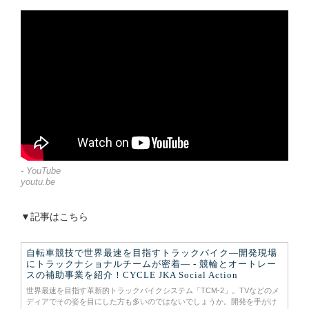
- YouTube
youtu.be
▼記事はこちら
自転車競技で世界最速を目指すトラックバイク―開発現場
にトラックナショナルチームが密着― - 競輪とオートレー
スの補助事業を紹介！CYCLE JKA Social Action
世界最速を目指す革新的トラックバイクシステム「TCM-2」。TVなどのメ
ディアでその姿を目にした方も多いのではないでしょうか。開発を手がけ