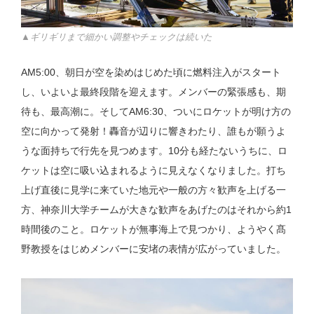
▲ギリギリまで細かい調整やチェックは続いた
AM5:00、朝日が空を染めはじめた頃に燃料注入がスタート
し、いよいよ最終段階を迎えます。メンバーの緊張感も、期
待も、最高潮に。そしてAM6:30、ついにロケットが明け方の
空に向かって発射！轟音が辺りに響きわたり、誰もが願うよ
うな面持ちで行先を見つめます。10分も経たないうちに、ロ
ケットは空に吸い込まれるように見えなくなりました。打ち
上げ直後に見学に来ていた地元や一般の方々歓声を上げる一
方、神奈川大学チームが大きな歓声をあげたのはそれから約1
時間後のこと。ロケットが無事海上で見つかり、ようやく髙
野教授をはじめメンバーに安堵の表情が広がっていました。