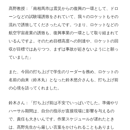
髙野教授：「南相馬市は震災からの復興の一環として、ドロ
ーンなどの試験場誘致をされていて、我々のロケットもその
流れで誘致してくださったんです。つまり、ロケットなどの
航空宇宙産業の誘致も、復興事業の一環として取り組まれて
いるんですよ。そのため目標高度への到達や、ロケットの回
収が目標ではありつつ、まずは事故が起きないようにと願っ
ていました」
また、今回の打ち上げで学生のリーダーを務め、ロケットの
名前の由来（鈴木丸）となった鈴木悠介さんも、打ち上げ前
の心境を語ってくれました。
鈴木さん：「打ち上げ前は不安でいっぱいでした。準備やリ
ハーサル期間は、自分の指示が直接現場に影響を与えるの
で、責任も大きいんです。作業スケジュールが遅れたとき
は、髙野先生から厳しい言葉をかけられることもありまし