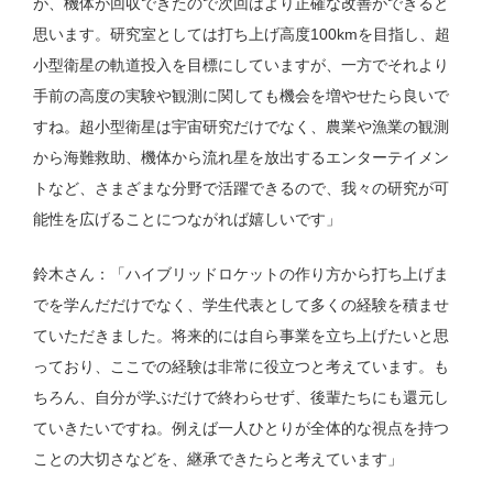
が、機体が回収できたので次回はより正確な改善ができると
思います。研究室としては打ち上げ高度100kmを目指し、超
小型衛星の軌道投入を目標にしていますが、一方でそれより
手前の高度の実験や観測に関しても機会を増やせたら良いで
すね。超小型衛星は宇宙研究だけでなく、農業や漁業の観測
から海難救助、機体から流れ星を放出するエンターテイメン
トなど、さまざまな分野で活躍できるので、我々の研究が可
能性を広げることにつながれば嬉しいです」
鈴木さん：「ハイブリッドロケットの作り方から打ち上げま
でを学んだだけでなく、学生代表として多くの経験を積ませ
ていただきました。将来的には自ら事業を立ち上げたいと思
っており、ここでの経験は非常に役立つと考えています。も
ちろん、自分が学ぶだけで終わらせず、後輩たちにも還元し
ていきたいですね。例えば一人ひとりが全体的な視点を持つ
ことの大切さなどを、継承できたらと考えています」