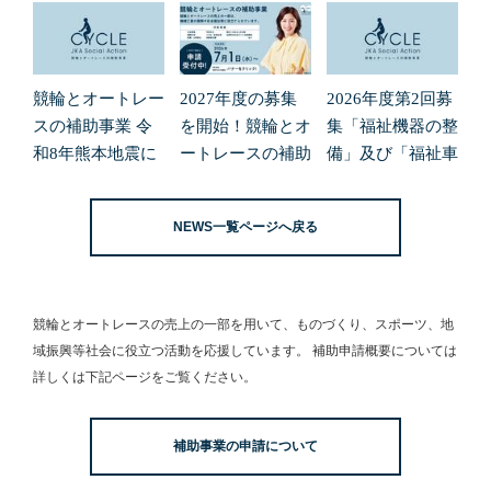
競輪とオートレー
2027年度の募集
2026年度第2回募
スの補助事業 令
を開始！競輪とオ
集「福祉機器の整
和8年熊本地震に
ートレースの補助
備」及び「福祉車
よる緊急支援の募
事業
両の整備」の申請
集開始について
受付を開始しまし
NEWS一覧ページへ戻る
た。
競輪とオートレースの売上の一部を用いて、
ものづくり、スポーツ、地
域振興等社会に役立つ活動を応援しています。
補助申請概要については
詳しくは下記ページをご覧ください。
補助事業の申請について