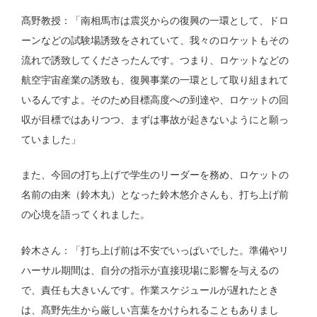
髙野教授：「南相馬市は震災からの復興の一環として、ドロ
ーンなどの試験場誘致をされていて、我々のロケットもその
流れで誘致してくださったんです。つまり、ロケットなどの
航空宇宙産業の誘致も、復興事業の一環として取り組まれて
いるんですよ。そのため目標高度への到達や、ロケットの回
収が目標ではありつつ、まずは事故が起きないようにと願っ
ていました」
また、今回の打ち上げで学生のリーダーを務め、ロケットの
名前の由来（鈴木丸）となった鈴木悠介さんも、打ち上げ前
の心境を語ってくれました。
鈴木さん：「打ち上げ前は不安でいっぱいでした。準備やリ
ハーサル期間は、自分の指示が直接現場に影響を与えるの
で、責任も大きいんです。作業スケジュールが遅れたとき
は、髙野先生から厳しい言葉をかけられることもありまし