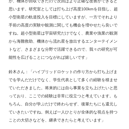
が、機体が回収できたので次回はより正確な改善ができると
思います。研究室としては打ち上げ高度100kmを目指し、超
小型衛星の軌道投入を目標にしていますが、一方でそれより
手前の高度の実験や観測に関しても機会を増やせたら良いで
すね。超小型衛星は宇宙研究だけでなく、農業や漁業の観測
から海難救助、機体から流れ星を放出するエンターテイメン
トなど、さまざまな分野で活躍できるので、我々の研究が可
能性を広げることにつながれば嬉しいです」
鈴木さん：「ハイブリッドロケットの作り方から打ち上げま
でを学んだだけでなく、学生代表として多くの経験を積ませ
ていただきました。将来的には自ら事業を立ち上げたいと思
っており、ここでの経験は非常に役立つと考えています。も
ちろん、自分が学ぶだけで終わらせず、後輩たちにも還元し
ていきたいですね。例えば一人ひとりが全体的な視点を持つ
ことの大切さなどを、継承できたらと考えています」