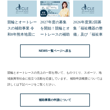
競輪とオートレー
2027年度の募集
2026年度第2回募
スの補助事業 令
を開始！競輪とオ
集「福祉機器の整
和8年熊本地震に
ートレースの補助
備」及び「福祉車
よる緊急支援の募
事業
両の整備」の申請
集開始について
受付を開始しまし
NEWS一覧ページへ戻る
た。
競輪とオートレースの売上の一部を用いて、
ものづくり、スポーツ、地
域振興等社会に役立つ活動を応援しています。
補助申請概要については
詳しくは下記ページをご覧ください。
補助事業の申請について