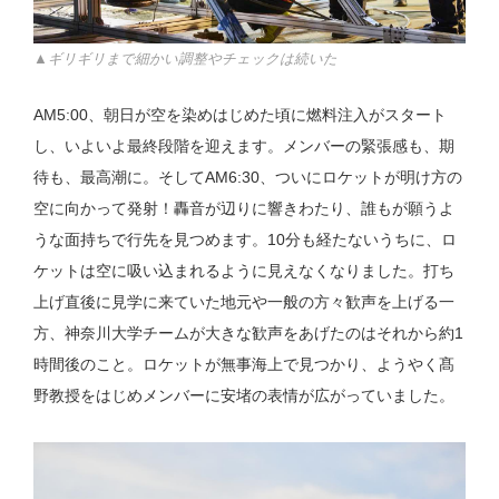
▲ギリギリまで細かい調整やチェックは続いた
AM5:00、朝日が空を染めはじめた頃に燃料注入がスタート
し、いよいよ最終段階を迎えます。メンバーの緊張感も、期
待も、最高潮に。そしてAM6:30、ついにロケットが明け方の
空に向かって発射！轟音が辺りに響きわたり、誰もが願うよ
うな面持ちで行先を見つめます。10分も経たないうちに、ロ
ケットは空に吸い込まれるように見えなくなりました。打ち
上げ直後に見学に来ていた地元や一般の方々歓声を上げる一
方、神奈川大学チームが大きな歓声をあげたのはそれから約1
時間後のこと。ロケットが無事海上で見つかり、ようやく髙
野教授をはじめメンバーに安堵の表情が広がっていました。