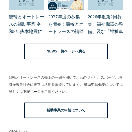
競輪とオートレー
2027年度の募集
2026年度第2回募
スの補助事業 令
を開始！競輪とオ
集「福祉機器の整
和8年熊本地震に
ートレースの補助
備」及び「福祉車
よる緊急支援の募
事業
両の整備」の申請
集開始について
受付を開始しまし
NEWS一覧ページへ戻る
た。
競輪とオートレースの売上の一部を用いて、
ものづくり、スポーツ、地
域振興等社会に役立つ活動を応援しています。
補助申請概要については
詳しくは下記ページをご覧ください。
補助事業の申請について
2024-12-27