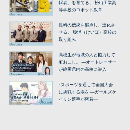
駆者」を育てる、 松山工業高
等学校のロボット教育
長崎の伝統を継承し、進化さ
せる。 瓊浦（けいほ）高校の
取り組み
高校生が地域の人と協力して
町おこし。 ―オートレーサー
が静岡県内の高校に潜入―
eスポーツを通して全国大会
に挑戦する場を ―ガールズケ
イリン選手が密着―