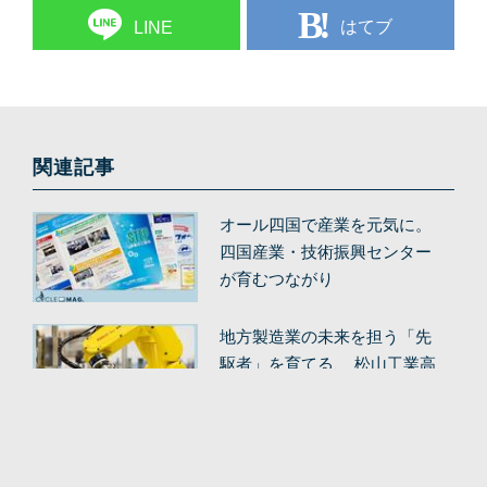
はてブ
LINE
関連記事
オール四国で産業を元気に。
四国産業・技術振興センター
が育むつながり
地方製造業の未来を担う「先
駆者」を育てる、 松山工業高
等学校のロボット教育
長崎の伝統を継承し、進化さ
せる。 瓊浦（けいほ）高校の