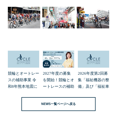
競輪とオートレー
2027年度の募集
2026年度第2回募
スの補助事業 令
を開始！競輪とオ
集「福祉機器の整
和8年熊本地震に
ートレースの補助
備」及び「福祉車
よる緊急支援の募
事業
両の整備」の申請
集開始について
受付を開始しまし
NEWS一覧ページへ戻る
た。