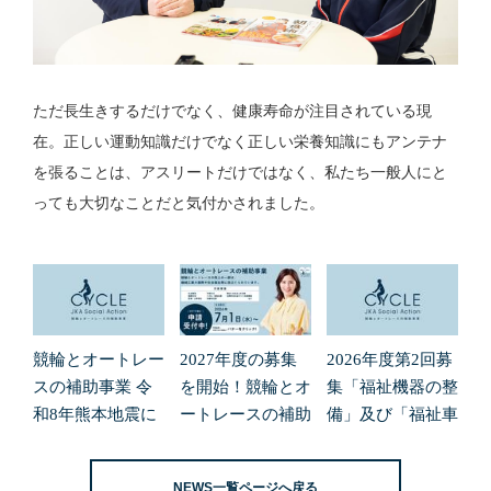
ただ長生きするだけでなく、健康寿命が注目されている現
在。正しい運動知識だけでなく正しい栄養知識にもアンテナ
を張ることは、アスリートだけではなく、私たち一般人にと
っても大切なことだと気付かされました。
競輪とオートレー
2027年度の募集
2026年度第2回募
スの補助事業 令
を開始！競輪とオ
集「福祉機器の整
和8年熊本地震に
ートレースの補助
備」及び「福祉車
よる緊急支援の募
事業
両の整備」の申請
集開始について
受付を開始しまし
NEWS一覧ページへ戻る