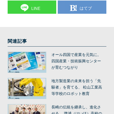
はてブ
LINE
関連記事
オール四国で産業を元気に。
四国産業・技術振興センター
が育むつながり
地方製造業の未来を担う「先
駆者」を育てる、 松山工業高
等学校のロボット教育
長崎の伝統を継承し、進化さ
せる。 瓊浦（けいほ）高校の