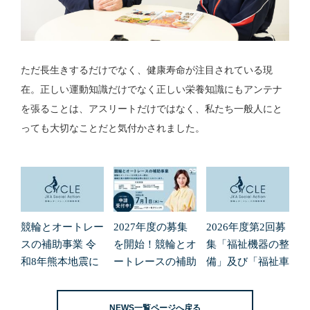
ただ長生きするだけでなく、健康寿命が注目されている現
在。正しい運動知識だけでなく正しい栄養知識にもアンテナ
を張ることは、アスリートだけではなく、私たち一般人にと
っても大切なことだと気付かされました。
競輪とオートレー
2027年度の募集
2026年度第2回募
スの補助事業 令
を開始！競輪とオ
集「福祉機器の整
和8年熊本地震に
ートレースの補助
備」及び「福祉車
よる緊急支援の募
事業
両の整備」の申請
集開始について
受付を開始しまし
NEWS一覧ページへ戻る