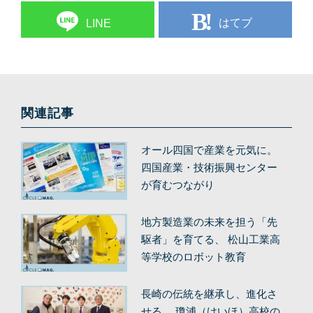
はてブ
LINE
関連記事
オール四国で産業を元気に。
四国産業・技術振興センター
が育むつながり
地方製造業の未来を担う「先
駆者」を育てる、 松山工業高
等学校のロボット教育
長崎の伝統を継承し、進化さ
せる。 瓊浦（けいほ）高校の