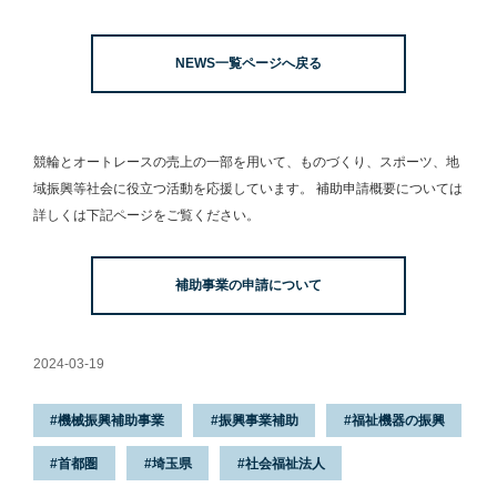
よる緊急支援の募
事業
両の整備」の申請
集開始について
受付を開始しまし
NEWS一覧ページへ戻る
た。
競輪とオートレースの売上の一部を用いて、
ものづくり、スポーツ、地
域振興等社会に役立つ活動を応援しています。
補助申請概要については
詳しくは下記ページをご覧ください。
補助事業の申請について
2024-03-19
機械振興補助事業
振興事業補助
福祉機器の振興
首都圏
埼玉県
社会福祉法人