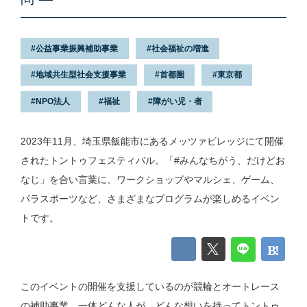
公益事業振興補助事業
社会福祉の増進
地域共生型社会支援事業
首都圏
東京都
NPO法人
福祉
障がい児・者
2023年11月、埼玉県飯能市にあるメッツァビレッジにて開催
されたトントゥフェスティバル。「#みんなちがう、だけどお
なじ」を合い言葉に、ワークショップやマルシェ、ゲーム、
パラスポーツなど、さまざまなプログラムが楽しめるイベン
トです。
このイベントの開催を支援しているのが競輪とオートレース
の補助事業。一体どんな人が、どんな想いを持ってトントゥ