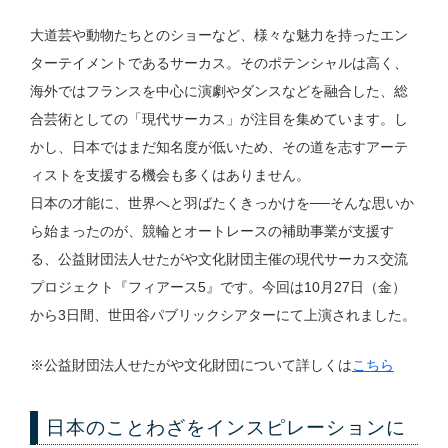
大道芸や動物たちとのショーなど、様々な魅力を持ったエン
ターテイメントであるサーカス。そのポテンシャルは高く、
海外ではフランスを中心に演劇やダンスなどを融合した、総
合芸術としての「現代サーカス」が注目を集めています。し
かし、日本ではまだ知名度が低いため、その道を志すアーテ
ィストを支援する機会も多くはありません。
日本の才能に、世界へと羽ばたくきっかけを──そんな思いか
ら始まったのが、競輪とオートレースの補助事業が支援す
る、公益財団法人せたがや文化財団主催の現代サーカス交流
プロジェクト『フィアース5』です。今回は10月27日（金）
から3日間、世田谷パブリックシアターにて上演されました。
※公益財団法人せたがや文化財団について詳しくは
こちら
日本のことわざをインスピレーションに