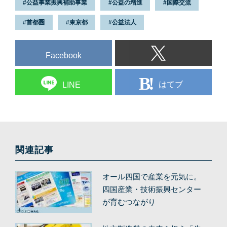
公益事業振興補助事業
公益の増進
国際交流
首都圏
東京都
公益法人
Facebook
はてブ
LINE
関連記事
オール四国で産業を元気に。
四国産業・技術振興センター
が育むつながり