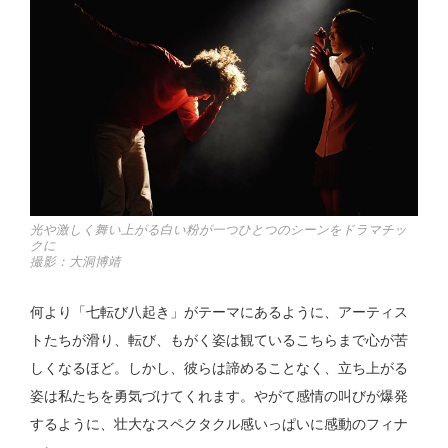
光や激しく舞い上がる白い粉が一つひとつのシーンをドラマチッ
クに
撮影：大洞博靖
何より「七転び八起き」がテーマにあるように、アーティス
トたちが滑り、転び、もがく姿は観ているこちらまで心が苦
しくなるほど。しかし、彼らは諦めることなく、立ち上がる
姿は私たちを勇気づけてくれます。やがて感情の叫びが爆発
するように、壮大なスペクタクル感いっぱいに感動のフィナ