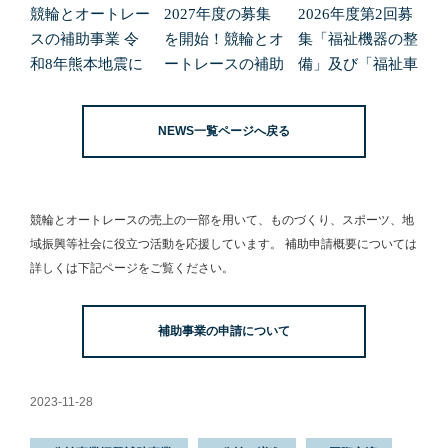
競輪とオートレー
2027年度の募集
2026年度第2回募
スの補助事業 令
を開始！競輪とオ
集「福祉機器の整
和8年熊本地震に
ートレースの補助
備」及び「福祉車
よる緊急支援の募
事業
両の整備」の申請
集開始について
受付を開始しまし
NEWS一覧ページへ戻る
た。
競輪とオートレースの売上の一部を用いて、
ものづくり、スポーツ、地
域振興等社会に役立つ活動を応援しています。
補助申請概要については
詳しくは下記ページをご覧ください。
補助事業の申請について
2023-11-28