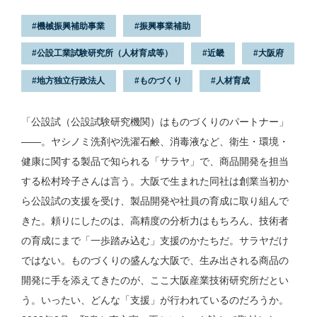
機械振興補助事業
振興事業補助
公設工業試験研究所（人材育成等）
近畿
大阪府
地方独立行政法人
ものづくり
人材育成
「公設試（公設試験研究機関）はものづくりのパートナー」
——。ヤシノミ洗剤や洗濯石鹸、消毒液など、衛生・環境・
健康に関する製品で知られる「サラヤ」で、商品開発を担当
する松村玲子さんは言う。大阪で生まれた同社は創業当初か
ら公設試の支援を受け、製品開発や社員の育成に取り組んで
きた。頼りにしたのは、高精度の分析力はもちろん、技術者
の育成にまで「一歩踏み込む」支援のかたちだ。サラヤだけ
ではない。ものづくりの盛んな大阪で、生み出される商品の
開発に手を添えてきたのが、ここ大阪産業技術研究所だとい
う。いったい、どんな「支援」が行われているのだろうか。