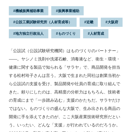
機械振興補助事業
振興事業補助
公設工業試験研究所（人材育成等）
近畿
大阪府
地方独立行政法人
ものづくり
人材育成
「公設試（公設試験研究機関）はものづくりのパートナー」
——。ヤシノミ洗剤や洗濯石鹸、消毒液など、衛生・環境・
健康に関する製品で知られる「サラヤ」で、商品開発を担当
する松村玲子さんは言う。大阪で生まれた同社は創業当初か
ら公設試の支援を受け、製品開発や社員の育成に取り組んで
きた。頼りにしたのは、高精度の分析力はもちろん、技術者
の育成にまで「一歩踏み込む」支援のかたちだ。サラヤだけ
ではない。ものづくりの盛んな大阪で、生み出される商品の
開発に手を添えてきたのが、ここ大阪産業技術研究所だとい
う。いったい、どんな「支援」が行われているのだろうか。