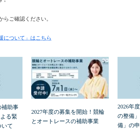
からご確認ください。
援について」はこちら
2026
の補助事
2027年度の募集を開始！競輪
の整備」
による緊
とオートレースの補助事業
備」の申
ついて
た。