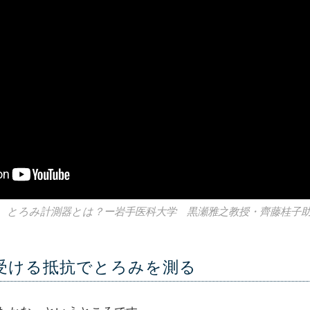
、とろみ計測器とは？ー岩手医科大学 黒瀬雅之教授・齊藤桂子
受ける抵抗でとろみを測る