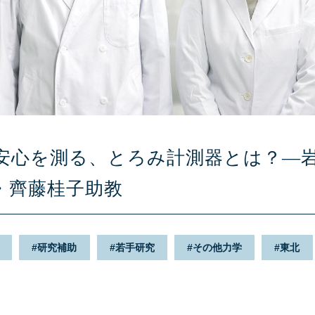
安心を測る、とろみ計測器とは？—
・齊藤桂子助教
研究補助
若手研究
その他力学
東北