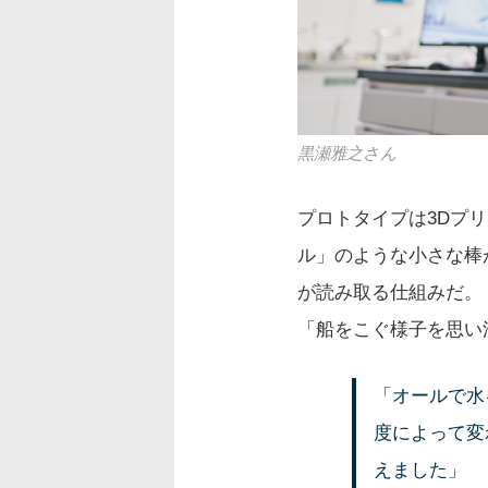
黒瀬雅之さん
プロトタイプは3Dプ
ル」のような小さな棒
が読み取る仕組みだ。
「船をこぐ様子を思い
「オールで水
度によって変
えました」