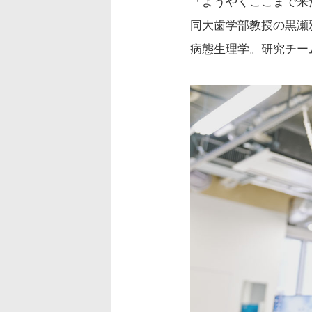
「ようやくここまで来
同大歯学部教授の黒瀬
病態生理学。研究チー