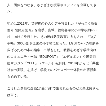
人・団体をつなぎ、さまざまな授業やメディアを企画してき
た。
初めは2011年、災害後の心のケアを特集した『がっこう応援
便り 復興支援号』を岩手、宮城、福島各県の小中学校約450
校に向けて発行した。その後は防災教育に力を入れ、『防災
手帳』360万部を全国の小学校に配った。LGBTQ+への理解を
広げるための本の編集・出版もした。教職をめざす学生向け
のコミュニティー誌『EDUPONT』（エデュポン）や若者応
援マガジン『YELL』（エール）も創刊。2019年からは「共生
社会の実現」を掲げ、学校でのパラスポーツ体験の出張授業
も始めている。
こうした多様な企画は“受け身”で生まれたものだと高比良さん
は言う。