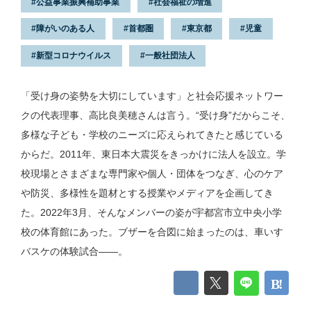
公益事業振興補助事業
社会福祉の増進
障がいのある人
首都圏
東京都
児童
新型コロナウイルス
一般社団法人
「受け身の姿勢を大切にしています」と社会応援ネットワー
クの代表理事、高比良美穂さんは言う。“受け身”だからこそ、
多様な子ども・学校のニーズに応えられてきたと感じている
からだ。2011年、東日本大震災をきっかけに法人を設立。学
校現場とさまざまな専門家や個人・団体をつなぎ、心のケア
や防災、多様性を題材とする授業やメディアを企画してき
た。2022年3月、そんなメンバーの姿が宇都宮市立中央小学
校の体育館にあった。ブザーを合図に始まったのは、車いす
バスケの体験試合——。