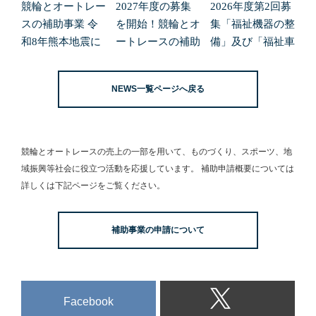
競輪とオートレー
2027年度の募集
2026年度第2回募
スの補助事業 令
を開始！競輪とオ
集「福祉機器の整
和8年熊本地震に
ートレースの補助
備」及び「福祉車
よる緊急支援の募
事業
両の整備」の申請
集開始について
受付を開始しまし
NEWS一覧ページへ戻る
た。
競輪とオートレースの売上の一部を用いて、
ものづくり、スポーツ、地
域振興等社会に役立つ活動を応援しています。
補助申請概要については
詳しくは下記ページをご覧ください。
補助事業の申請について
Facebook