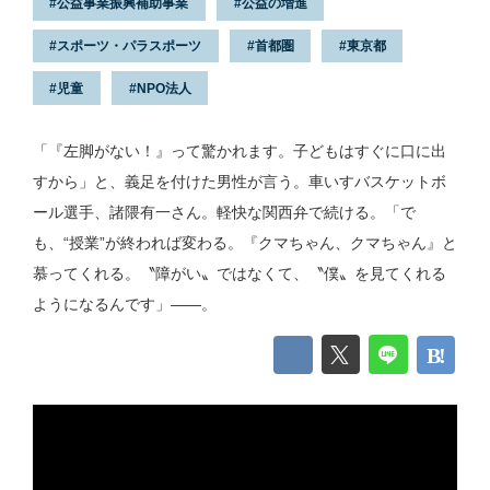
公益事業振興補助事業
公益の増進
スポーツ・パラスポーツ
首都圏
東京都
児童
NPO法人
「『左脚がない！』って驚かれます。子どもはすぐに口に出
すから」と、義足を付けた男性が言う。車いすバスケットボ
ール選手、諸隈有一さん。軽快な関西弁で続ける。「で
も、“授業”が終われば変わる。『クマちゃん、クマちゃん』と
慕ってくれる。〝障がい〟ではなくて、〝僕〟を見てくれる
ようになるんです」——。