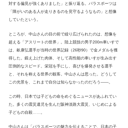
対する偏見が強くありました」と振り返る。パラスポーツは
「障がいのある人が走りきるのを見守るようなもの」と想像
していたという。
ところが、中山さんの目の前で繰り広げられたのは、想像を
超える「アスリートの世界」。陸上競技の男子200m車いすで
は、畝康弘選手が当時の世界記録（26秒90）で金メダルを獲
得した。鍛え上げた肉体、そして高性能の車いすが生み出す
圧倒的なスピード。栄冠を手にし、喜びを爆発させる選手
と、それを称える世界の観客。中山さんは思った。どうして
この光景を、これまで自分は知らなかったのだろう——。
この時、日本では子どもの命をめぐるニュースがあふれてい
た。多くの震災遺児を生んだ阪神淡路大震災、いじめによる
子どもの自殺……。
中山さんは「パラスポーツの魅力を伝えることで、日本の子