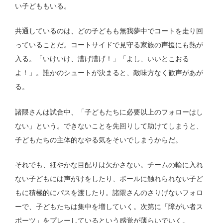
い子どももいる。
共通しているのは、どの子どもも無我夢中でコートを走り回
っていることだ。コートサイドで見守る家族の声援にも熱が
入る。「いけいけ、漕げ漕げ！」「よし、いいとこおる
よ！」。誰かのシュートが決まると、敵味方なく歓声があが
る。
諸隈さんは試合中、「子どもたちに必要以上のフォローはし
ない」という。できないことを先回りして助けてしまうと、
子どもたちの主体的なやる気をそいでしまうからだ。
それでも、細やかな目配りは欠かさない。チームの輪に入れ
ない子どもには声がけをしたり、ボールに触れられない子ど
もに積極的にパスを渡したり。諸隈さんのさりげないフォロ
ーで、子どもたちは集中を増していく。次第に「障がい者ス
ポーツ」をプレーしているという感覚が薄らいでいく。