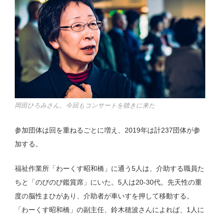
岡田ひろみさん。今回もコンサートを聴きに来た
参加団体は回を重ねるごとに増え、2019年は計237団体が参
加する。
福祉作業所「わーくす昭和橋」に通う5人は、介助する職員た
ちと「のびのび鑑賞席」にいた。5人は20-30代。先天性の重
度の脳性まひがあり、介助者が車いすを押して移動する。
「わーくす昭和橋」の副主任、鈴木穂波さんによれば、1人に