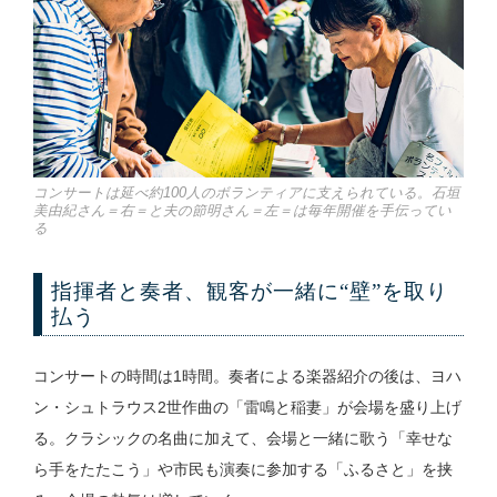
コンサートは延べ約100人のボランティアに支えられている。石垣
美由紀さん＝右＝と夫の節明さん＝左＝は毎年開催を手伝ってい
る
指揮者と奏者、観客が一緒に“壁”を取り
払う
コンサートの時間は1時間。奏者による楽器紹介の後は、ヨハ
ン・シュトラウス2世作曲の「雷鳴と稲妻」が会場を盛り上げ
る。クラシックの名曲に加えて、会場と一緒に歌う「幸せな
ら手をたたこう」や市民も演奏に参加する「ふるさと」を挟