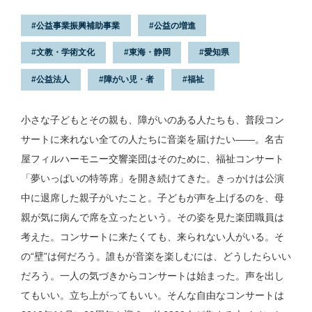
公益事業振興補助事業
公益の増進
文教・学術文化
東海・静岡
愛知県
公益法人
障がい児・者
福祉
小さな子どもとその親も、障がいのある人たちも、普段コン
サートに来れない全ての人たちに音楽を届けたい——。名古
屋フィルハーモニー交響楽団はそのために、福祉コンサート
「夢いっぱいの特等席」を開き続けてきた。きっかけは公演
中に退席した親子がいたこと。子どもが声を上げるのを、母
親が気に病んで席を立ったという。その姿を見た楽団職員は
考えた。コンサートに来たくても、来られない人がいる。そ
の“壁”は何だろう。誰もが音楽を楽しむには、どうしたらいい
だろう。一人の気づきからコンサートは始まった。声を出し
てもいい。立ち上がってもいい。そんな自由なコンサートは