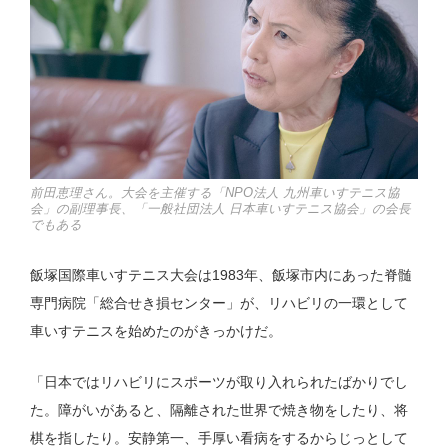
前田恵理さん。大会を主催する「NPO法人 九州車いすテニス協
会」の副理事長、「一般社団法人 日本車いすテニス協会」の会長
でもある
飯塚国際車いすテニス大会は1983年、飯塚市内にあった脊髄
専門病院「総合せき損センター」が、リハビリの一環として
車いすテニスを始めたのがきっかけだ。
「日本ではリハビリにスポーツが取り入れられたばかりでし
た。障がいがあると、隔離された世界で焼き物をしたり、将
棋を指したり。安静第一、手厚い看病をするからじっとして