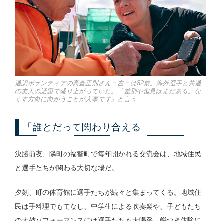
通訳ボランティアの高倉正則さん＝左＝は82歳。海外選手と共通
の友人の話題で盛り上がっていた。「差別や偏見はまだある。な
くす方向に向かうことが大事です」と言う
「誰とだって関わり合える」
決勝前夜、隣町の福智町で毎年開かれる交流会は、地域住民
と選手たちが関わる大切な場だ。
夕刻、町の体育館に選手たちが続々と集まってくる。地域住
民は手料理でもてなし、中学生による吹奏楽や、子どもたち
の太鼓パフォーマンスには選手たちも大喝采。餅つき体験に