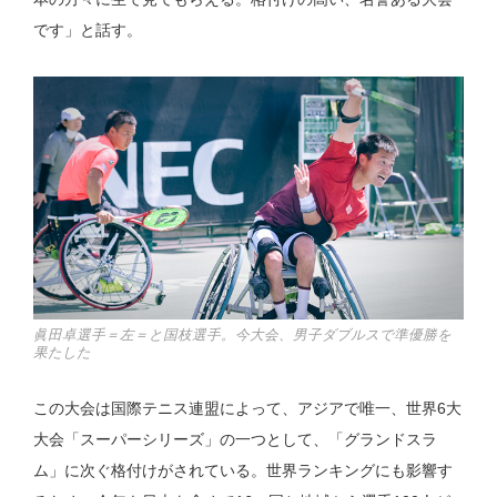
です」と話す。
眞田卓選手＝左＝と国枝選手。今大会、男子ダブルスで準優勝を
果たした
この大会は国際テニス連盟によって、アジアで唯一、世界6大
大会「スーパーシリーズ」の一つとして、「グランドスラ
ム」に次ぐ格付けがされている。世界ランキングにも影響す