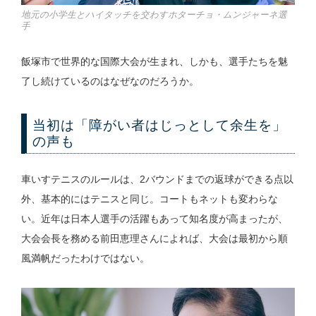
地元の小学生とハイタッチを交わすホターチョ・ムンジャーネ選
手
飯塚市で世界的な国際大会が生まれ、しかも、選手たちを魅
了し続けているのはなぜなのだろうか。
当初は「障がい者はじっとして余生を」
の声も
車いすテニスのルールは、2バウンドまでの返球ができる点以
外、基本的にはテニスと同じ。コートもネットも変わらな
い。近年は日本人選手の活躍もあって知名度が高まったが、
大会会長を務める前田恵理さんによれば、大会は最初から順
風満帆だったわけではない。