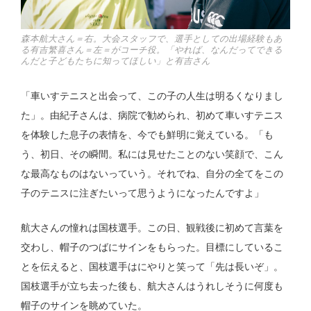
森本航大さん＝右。大会スタッフで、選手としての出場経験もあ
る有吉繁喜さん＝左＝がコーチ役。「やれば、なんだってできる
んだと子どもたちに知ってほしい」と有吉さん
「車いすテニスと出会って、この子の人生は明るくなりまし
た」。由紀子さんは、病院で勧められ、初めて車いすテニス
を体験した息子の表情を、今でも鮮明に覚えている。「も
う、初日、その瞬間。私には見せたことのない笑顔で、こん
な最高なものはないっていう。それでね、自分の全てをこの
子のテニスに注ぎたいって思うようになったんですよ」
航大さんの憧れは国枝選手。この日、観戦後に初めて言葉を
交わし、帽子のつばにサインをもらった。目標にしているこ
とを伝えると、国枝選手はにやりと笑って「先は長いぞ」。
国枝選手が立ち去った後も、航大さんはうれしそうに何度も
帽子のサインを眺めていた。