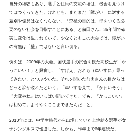
自身の経験もあり、選手と住民の交流の場は、機会を見つけ
てはつくってきた。けれども、まだまだ「障がい」に対する
差別や偏見はなくならない。「究極の目的は、壁をつくる必
要のない社会を目指すことにある」と前田さん。35年間で確
実に変化は生まれていて、少なくともこの大会では、障がい
の有無は「壁」ではないと言い切る。
例えば、2009年の大会。国枝選手の試合を観た高校生が「か
っこいい！」と興奮し、「すげえ、おれも（車いすに）乗っ
てみたい」とつぶやいた。それを聞いた前田さんの目からは
どっと涙が溢れたという。「車いすを見て、『かわいそう』
『大変やね』はいっぱい聞いてきた。でも、『かっこいい』
は初めて。ようやくここまできたんだ、と」
2013年には、中学生時代から出場していた上地結衣選手が女
子シングルスで優勝した。しかも、昨年まで6年連続だ。