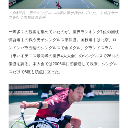
大会4日目、男子シングルスの準決勝が行われていた。手前はサー
ブを打つ国枝慎吾選手
一際多くの観客を集めていたのが、世界ランキング1位の国枝
慎吾選手の戦う男子シングルス準決勝。国枝選手は北京、ロ
ンドンパラ五輪のシングルスで金メダル、グランドスラム
（車いすテニス最高峰の世界4大大会）のシングルスで26回の
優勝を誇る。本大会では2006年に初優勝して以来、シングル
スだけで8度も頂点に立った。