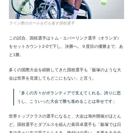
ライン際のボールを打ち返す国枝選手
この試合、国枝選手はトム・エバーリンク選手（オランダ）
をセットカウント2-0で下し、決勝へ。９度目の優勝まで、あ
と1勝。
多くの国際大会を経験してきた国枝選手も「飯塚のような大
会は世界を見渡してもどこにもない」と言う。
「多くの方々がボランティアで支えてくれる。誇りに思
うし、こういった大会で勝ち進めることは幸せです」
世界トップクラスの選手になると、大会は海外開催がほとん
ど。国枝選手とダブルスを組んだ眞田卓選手も「飯塚では日
本の方々に生で見てもらえる。格付けの高い、名誉ある大会