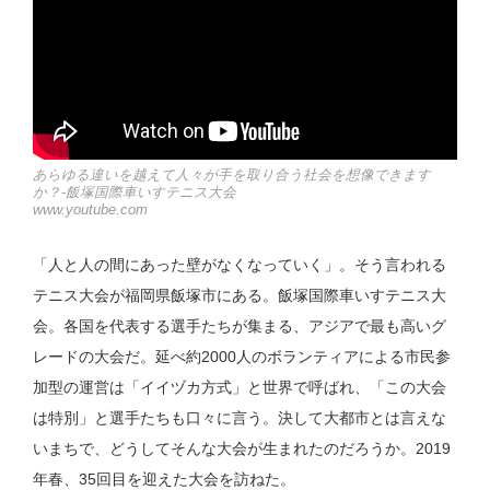
あらゆる違いを越えて人々が手を取り合う社会を想像できます
か？-飯塚国際車いすテニス大会
www.youtube.com
「人と人の間にあった壁がなくなっていく」。そう言われる
テニス大会が福岡県飯塚市にある。飯塚国際車いすテニス大
会。各国を代表する選手たちが集まる、アジアで最も高いグ
レードの大会だ。延べ約2000人のボランティアによる市民参
加型の運営は「イイヅカ方式」と世界で呼ばれ、「この大会
は特別」と選手たちも口々に言う。決して大都市とは言えな
いまちで、どうしてそんな大会が生まれたのだろうか。2019
年春、35回目を迎えた大会を訪ねた。