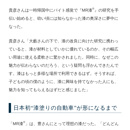
®
貴彦さんは一時帰国中にバイト感覚で『MR漆
』の研究を手
伝い始めると、幼い頃には知らなかった漆の奥深さに夢中に
なった。
貴彦さん「大藪さんの下で、漆の改良に向けた研究に携わっ
ていると、漆が材料としていかに優れているのか、その幅広
い用途に使える柔軟さに驚かされました。同時に、なぜこの
魅力が伝わらないのだろう、という疑問も浮かんできたんで
す。漆はもっと多様な場所で利用できるはず。そうすれば、
子どもの頃の僕のように、漆に興味を持てなかった人にも、
魅力を知ってもらえるはずだと感じました」
日本初“漆塗りの自動車”が形になるまで
®
「MR漆
」は、豊さんにとって理想の漆だった。「どんどん