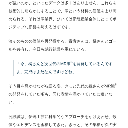
が強いのか、といったデータは多くはありません。これらを
技術的に明らかにすることで、漆という材料の価値をより高
められる。それは漆業界、ひいては伝統産業全体にとってポ
ジティブな影響を与えるはずです」
漆そのものの価値を再発掘する。貴彦さんは、橘さんとゴー
ルを共有し、今日も試行錯誤を重ねている。
®
「今、橘さんと次世代のMR漆
を開発しているんです
よ。完成はまだなんですけどね」
®
そう目を輝かせながら語る姿。きっと先代の豊さんがMR漆
の開発をしていた頃も、同じ表情を浮かべていたに違いな
い。
公設試は、伝統工芸に科学的なアプローチをかけあわせ、数
値やエビデンスを蓄積してきた。きっと、その集積が次の実