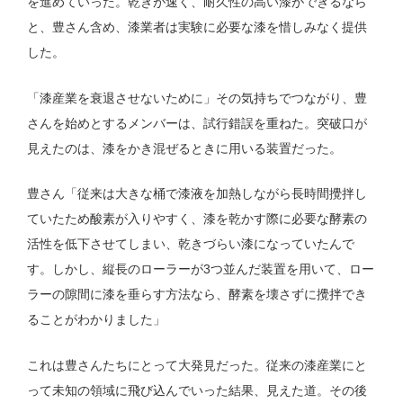
を進めていった。乾きが速く、耐久性の高い漆ができるなら
と、豊さん含め、漆業者は実験に必要な漆を惜しみなく提供
した。
「漆産業を衰退させないために」その気持ちでつながり、豊
さんを始めとするメンバーは、試行錯誤を重ねた。突破口が
見えたのは、漆をかき混ぜるときに用いる装置だった。
豊さん「従来は大きな桶で漆液を加熱しながら長時間攪拌し
ていたため酸素が入りやすく、漆を乾かす際に必要な酵素の
活性を低下させてしまい、乾きづらい漆になっていたんで
す。しかし、縦長のローラーが3つ並んだ装置を用いて、ロー
ラーの隙間に漆を垂らす方法なら、酵素を壊さずに攪拌でき
ることがわかりました」
これは豊さんたちにとって大発見だった。従来の漆産業にと
って未知の領域に飛び込んでいった結果、見えた道。その後