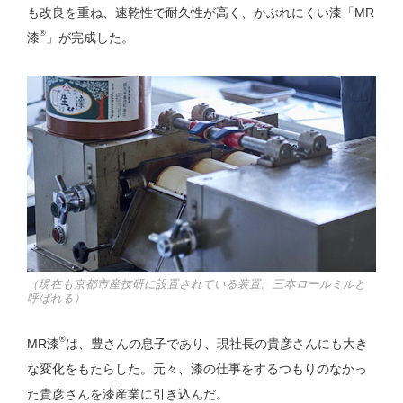
も改良を重ね、速乾性で耐久性が高く、かぶれにくい漆「MR
®
漆
」が完成した。
（現在も京都市産技研に設置されている装置。三本ロールミルと
呼ばれる）
®
MR漆
は、豊さんの息子であり、現社長の貴彦さんにも大き
な変化をもたらした。元々、漆の仕事をするつもりのなかっ
た貴彦さんを漆産業に引き込んだ。