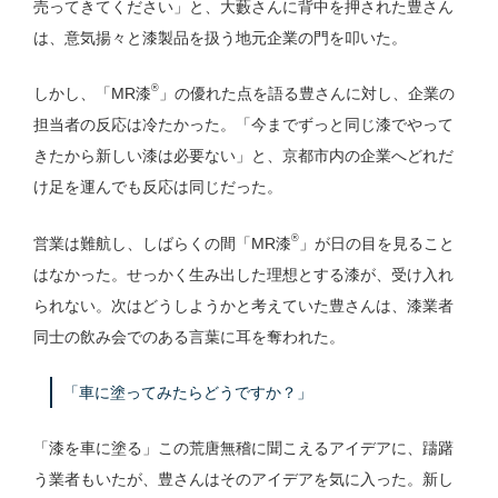
売ってきてください」と、大藪さんに背中を押された豊さん
は、意気揚々と漆製品を扱う地元企業の門を叩いた。
®
しかし、「MR漆
」の優れた点を語る豊さんに対し、企業の
担当者の反応は冷たかった。「今までずっと同じ漆でやって
きたから新しい漆は必要ない」と、京都市内の企業へどれだ
け足を運んでも反応は同じだった。
®
営業は難航し、しばらくの間「MR漆
」が日の目を見ること
はなかった。せっかく生み出した理想とする漆が、受け入れ
られない。次はどうしようかと考えていた豊さんは、漆業者
同士の飲み会でのある言葉に耳を奪われた。
「車に塗ってみたらどうですか？」
「漆を車に塗る」この荒唐無稽に聞こえるアイデアに、躊躇
う業者もいたが、豊さんはそのアイデアを気に入った。新し