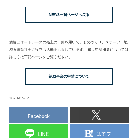
よる緊急支援の募
事業
両の整備」の申請
集開始について
受付を開始しまし
NEWS一覧ページへ戻る
た。
競輪とオートレースの売上の一部を用いて、
ものづくり、スポーツ、地
域振興等社会に役立つ活動を応援しています。
補助申請概要については
詳しくは下記ページをご覧ください。
補助事業の申請について
2023-07-12
Facebook
はてブ
LINE