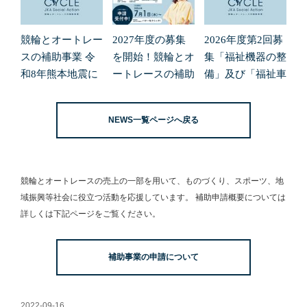
競輪とオートレー
2027年度の募集
2026年度第2回募
スの補助事業 令
を開始！競輪とオ
集「福祉機器の整
和8年熊本地震に
ートレースの補助
備」及び「福祉車
よる緊急支援の募
事業
両の整備」の申請
集開始について
受付を開始しまし
NEWS一覧ページへ戻る
た。
競輪とオートレースの売上の一部を用いて、
ものづくり、スポーツ、地
域振興等社会に役立つ活動を応援しています。
補助申請概要については
詳しくは下記ページをご覧ください。
補助事業の申請について
2022-09-16