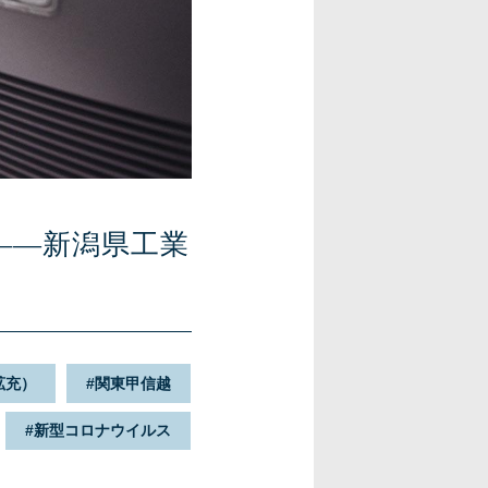
——新潟県工業
拡充）
関東甲信越
新型コロナウイルス