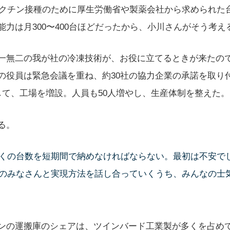
のワクチン接種のために厚生労働省や製薬会社から求められた
能力は月300〜400台ほどだったから、小川さんがそう考
一無二の我が社の冷凍技術が、お役に立てるときが来たの
の役員は緊急会議を重ね、約30社の協力企業の承諾を取り
して、工場を増設。人員も50人増やし、生産体制を整えた。
る。
くの台数を短期間で納めなければならない。最初は不安で
のみなさんと実現方法を話し合っていくうち、みんなの士
ンの運搬庫のシェアは、ツインバード工業製が多くを占め