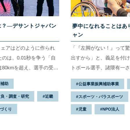
は？—デサントジャパン
夢中になれることはあ
ャン
ウェアはどのように作られ
「『左脚がない！』って驚
のは、0.01秒を争う「自
出すから」と、義足を付け
80kmを超え、選手の受け
トボール選手、諸隈有一さ
空気抵抗を減らすウェアの
「でも、“授業”が終われ
業補助
公益事業振興補助事業
、各メーカーが開発競争に
ゃん』と慕ってくれる。〝
改良・調査・研究
近畿
スポーツ・パラスポーツ
のメダル獲得に向け、日本
見てくれるようになるんで
のが、スポーツウェアメー
づくり
児童
NPO法人
会社デサントジャパン株式
風を受け流すウェア」を生み