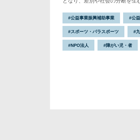
となり、差別や社会の分断を生
合う——そんな社会があるとし
公益事業振興補助事業
公
のだろうか。
スポーツ・パラスポーツ
NPO法人
障がい児・者