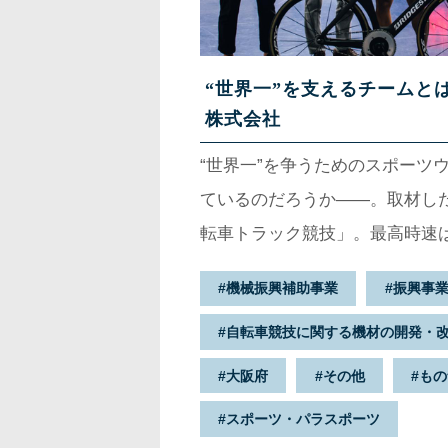
“世界一”を支えるチームと
株式会社
“世界一”を争うためのスポーツ
ているのだろうか——。取材した
転車トラック競技」。最高時速は
る風圧はとてつもなく大きい。
機械振興補助事業
振興事
性能が勝敗を分けるとも言われ
自転車競技に関する機材の開発・
しのぎを削っている。東京五輪
選手団のウェアを開発してきた
大阪府
その他
もの
カーの株式会社デサントと関連
スポーツ・パラスポーツ
会社。0.01秒を縮めるべく「