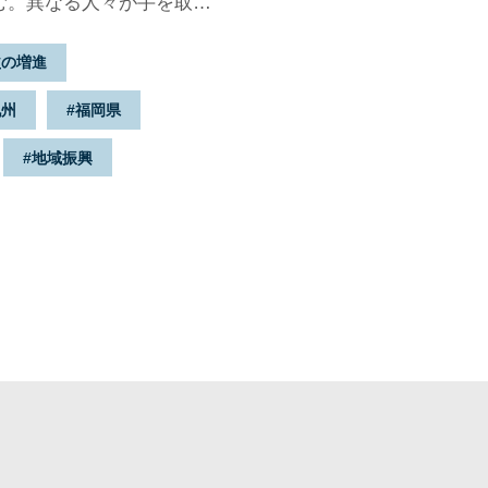
む。異なる人々が手を取り
たら、どんな姿をしている
益の増進
九州
福岡県
地域振興