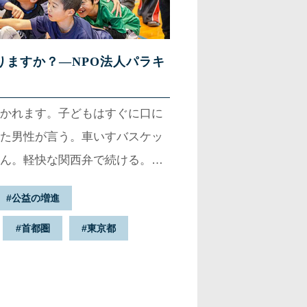
りますか？—NPO法人パラキ
かれます。子どもはすぐに口に
た男性が言う。車いすバスケッ
ん。軽快な関西弁で続ける。
ば変わる。『クマちゃん、クマち
公益の増進
障がい〟ではなくて、〝僕〟を
首都圏
東京都
す」——。