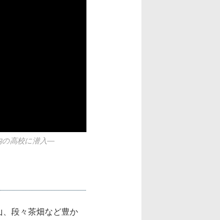
内の高校に潜入―
山、段々茶畑など豊か