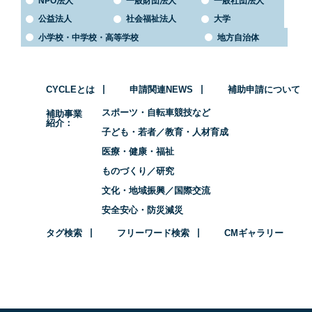
NPO法人
一般財団法人
一般社団法人
公益法人
社会福祉法人
大学
小学校・中学校・高等学校
地方自治体
CYCLEとは
申請関連NEWS
補助申請について
スポーツ・自転車競技など
補助事業
紹介
子ども・若者／教育・人材育成
医療・健康・福祉
ものづくり／研究
文化・地域振興／国際交流
安全安心・防災減災
タグ検索
フリーワード検索
CMギャラリー