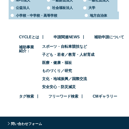
NPO法人
一般財団法人
一般社団法人
公益法人
社会福祉法人
大学
小学校・中学校・高等学校
地方自治体
CYCLEとは
申請関連NEWS
補助申請について
スポーツ・自転車競技など
補助事業
紹介
子ども・若者／教育・人材育成
医療・健康・福祉
ものづくり／研究
文化・地域振興／国際交流
安全安心・防災減災
タグ検索
フリーワード検索
CMギャラリー
問い合わせフォーム