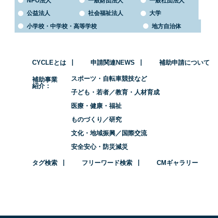
NPO法人
一般財団法人
一般社団法人
公益法人
社会福祉法人
大学
小学校・中学校・高等学校
地方自治体
CYCLEとは
申請関連NEWS
補助申請について
スポーツ・自転車競技など
補助事業
紹介
子ども・若者／教育・人材育成
医療・健康・福祉
ものづくり／研究
文化・地域振興／国際交流
安全安心・防災減災
タグ検索
フリーワード検索
CMギャラリー