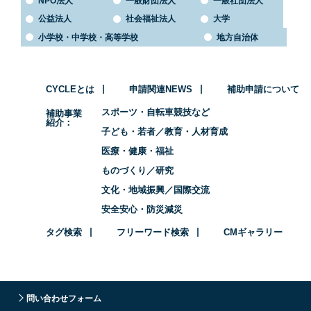
NPO法人
一般財団法人
一般社団法人
公益法人
社会福祉法人
大学
小学校・中学校・高等学校
地方自治体
CYCLEとは
申請関連NEWS
補助申請について
スポーツ・自転車競技など
補助事業
紹介
子ども・若者／教育・人材育成
医療・健康・福祉
ものづくり／研究
文化・地域振興／国際交流
安全安心・防災減災
タグ検索
フリーワード検索
CMギャラリー
問い合わせフォーム