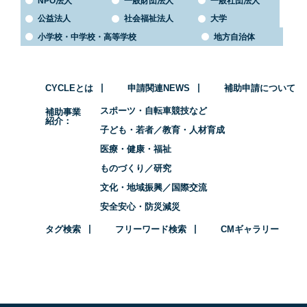
NPO法人
一般財団法人
一般社団法人
公益法人
社会福祉法人
大学
小学校・中学校・高等学校
地方自治体
CYCLEとは
申請関連NEWS
補助申請について
スポーツ・自転車競技など
補助事業
紹介
子ども・若者／教育・人材育成
医療・健康・福祉
ものづくり／研究
文化・地域振興／国際交流
安全安心・防災減災
タグ検索
フリーワード検索
CMギャラリー