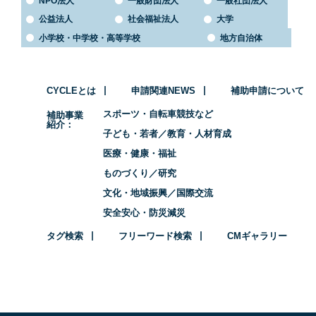
NPO法人
一般財団法人
一般社団法人
公益法人
社会福祉法人
大学
小学校・中学校・高等学校
地方自治体
CYCLEとは
申請関連NEWS
補助申請について
スポーツ・自転車競技など
補助事業
紹介
子ども・若者／教育・人材育成
医療・健康・福祉
ものづくり／研究
文化・地域振興／国際交流
安全安心・防災減災
タグ検索
フリーワード検索
CMギャラリー