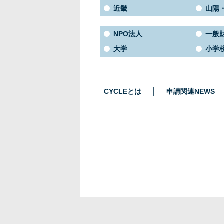
近畿
山陽
NPO法人
一般
大学
小学
CYCLEとは
申請関連NEWS