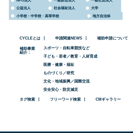
NPO法人
一般財団法人
一般社団法人
公益法人
社会福祉法人
大学
小学校・中学校・高等学校
地方自治体
CYCLEとは
申請関連NEWS
補助申請について
スポーツ・自転車競技など
補助事業
紹介
子ども・若者／教育・人材育成
医療・健康・福祉
ものづくり／研究
文化・地域振興／国際交流
安全安心・防災減災
タグ検索
フリーワード検索
CMギャラリー