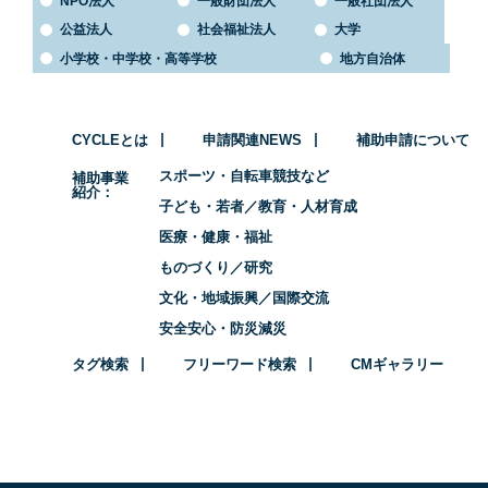
NPO法人
一般財団法人
一般社団法人
公益法人
社会福祉法人
大学
小学校・中学校・高等学校
地方自治体
CYCLEとは
申請関連NEWS
補助申請について
スポーツ・自転車競技など
補助事業
紹介
子ども・若者／教育・人材育成
医療・健康・福祉
ものづくり／研究
文化・地域振興／国際交流
安全安心・防災減災
タグ検索
フリーワード検索
CMギャラリー